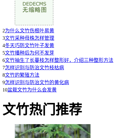
2
为什么文竹伤根叶易黄
3
文竹采种母株怎样管理
4
冬天巧防文竹叶子发黄
5
文竹播种后为何不发芽
6
文竹抽生了长蔓枝怎样整形好，介绍三种整形方法
7
怎样识别与防治文竹枝枯病
8
文竹的繁殖方法
9
怎样识别与防治文竹的黄化病
10
盆栽文竹为什么会发黄
文竹热门推荐