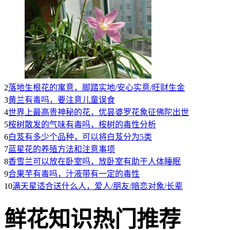
2
落地生根花的寓意，脚踏实地/安心实意/旺财生金
3
黄兰有毒吗，要注意儿童误食
4
世界上最高贵神秘的花，优昙婆罗花象征佛陀出世
5
桉树散发的气味有毒吗，桉树的毒性分析
6
白芨有多少个品种，可以将白芨分为5类
7
蓝星花的养殖方法和注意事项
8
香雪兰可以放在卧室吗，放卧室有助于人体睡眠
9
合果芋有毒吗，汁液带有一定的毒性
10
满天星适合送什么人，爱人/朋友/暗恋对象/长辈
鲜花知识热门推荐