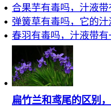
合果芋有毒吗，汁液带
弹簧草有毒吗，它的汁
春羽有毒吗，汁液带有
扁竹兰和鸢尾的区别，